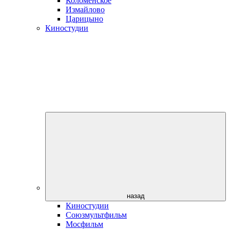
Коломенское
Измайлово
Царицыно
Киностудии
назад
Киностудии
Союзмультфильм
Мосфильм