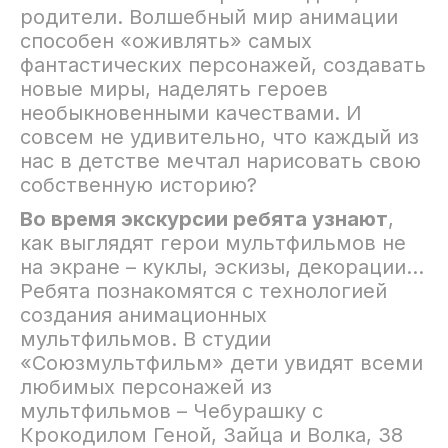
Познаем искусство
родители. Волшебный мир анимации
способен «оживлять» самых
Исторические
фантастических персонажей, создавать
новые миры, наделять героев
Литературные экскурсии
необыкновенными качествами. И
совсем не удивительно, что каждый из
нас в детстве мечтал нарисовать свою
Народные промыслы
собственную историю?
Экскурсии музыка и кино
Во время экскурсии ребята узнают
,
как выглядят герои мультфильмов не
Экологические
на экране – куклы, эскизы, декорации…
Ребята познакомятся с технологией
Военно-патриотические
создания анимационных
мультфильмов. В студии
«Союзмультфильм» дети увидят всеми
любимых персонажей из
мультфильмов – Чебурашку с
Крокодилом Геной, Зайца и Волка, 38