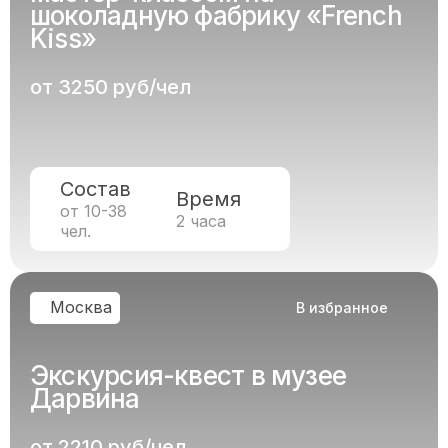
шоколадную фабрику «French
Kiss»
от 3250 руб/чел
Состав
Время
от 10-38
2 часа
чел.
Москва
В избранное
Экскурсия-квест в музее
Дарвина
от 2210 руб/чел